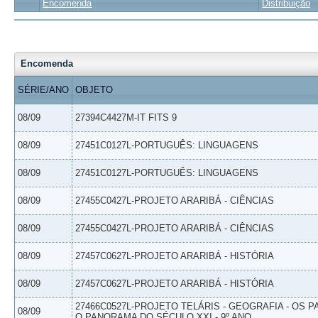
Encomenda
Distribuição
Encomenda
SÉRIE/ANO
OBJETO
08/09
27394C4427M-IT FITS 9
08/09
27451C0127L-PORTUGUÊS: LINGUAGENS
08/09
27451C0127L-PORTUGUÊS: LINGUAGENS
08/09
27455C0427L-PROJETO ARARIBÁ - CIÊNCIAS
08/09
27455C0427L-PROJETO ARARIBÁ - CIÊNCIAS
08/09
27457C0627L-PROJETO ARARIBÁ - HISTÓRIA
08/09
27457C0627L-PROJETO ARARIBÁ - HISTÓRIA
27466C0527L-PROJETO TELÁRIS - GEOGRAFIA - OS 
08/09
O PANORAMA DO SÉCULO XXI - 9º ANO