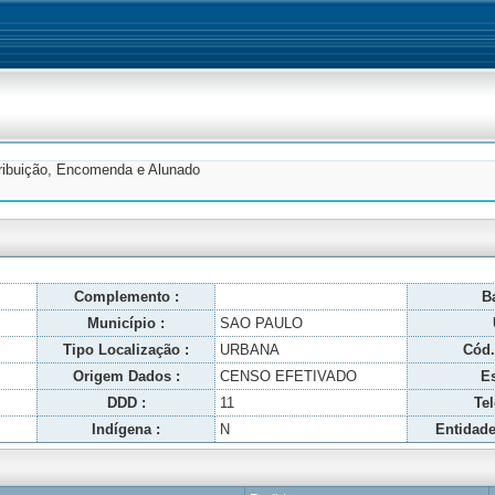
tribuição, Encomenda e Alunado
Complemento :
Ba
Município :
SAO PAULO
Tipo Localização :
URBANA
Cód.
Origem Dados :
CENSO EFETIVADO
Es
DDD :
11
Tel
Indígena :
N
Entidade