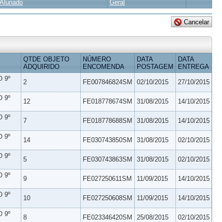
Alunado
Geral
QTDE OBJETO
NÚMERO
DATA
DATA
ADQUIRIDO
ENCOMENDA
POSTAGEM
ENTREGA
 9º
2
FE007846824SM
02/10/2015
27/10/2015
 9º
12
FE018778674SM
31/08/2015
14/10/2015
 9º
7
FE018778688SM
31/08/2015
14/10/2015
 9º
14
FE030743850SM
31/08/2015
02/10/2015
 9º
5
FE030743863SM
31/08/2015
02/10/2015
 9º
9
FE027250611SM
11/09/2015
14/10/2015
 9º
10
FE027250608SM
11/09/2015
14/10/2015
 9º
8
FE023346420SM
25/08/2015
02/10/2015