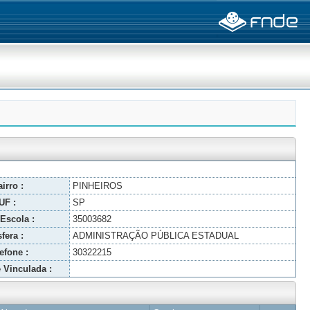
irro :
PINHEIROS
UF :
SP
Escola :
35003682
fera :
ADMINISTRAÇÃO PÚBLICA ESTADUAL
efone :
30322215
 Vinculada :