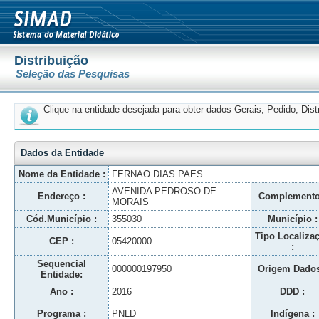
Distribuição
Seleção das Pesquisas
Clique na entidade desejada para obter dados Gerais, Pedido, Dis
Dados da Entidade
Nome da Entidade :
FERNAO DIAS PAES
AVENIDA PEDROSO DE
Endereço :
Complemento
MORAIS
Cód.Município :
355030
Município :
Tipo Localiza
CEP :
05420000
:
Sequencial
000000197950
Origem Dados
Entidade:
Ano :
2016
DDD :
Programa :
PNLD
Indígena :