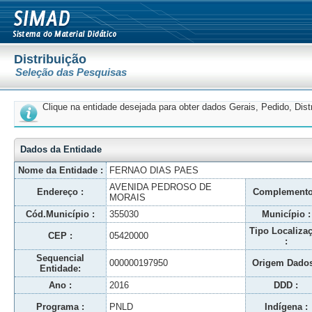
Distribuição
Seleção das Pesquisas
Clique na entidade desejada para obter dados Gerais, Pedido, Dis
Dados da Entidade
Nome da Entidade :
FERNAO DIAS PAES
AVENIDA PEDROSO DE
Endereço :
Complemento
MORAIS
Cód.Município :
355030
Município :
Tipo Localiza
CEP :
05420000
:
Sequencial
000000197950
Origem Dados
Entidade:
Ano :
2016
DDD :
Programa :
PNLD
Indígena :