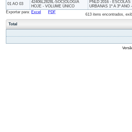
42406L2828L-SOCIOLOGIA
PNLD 2016 - ESCOLAS
01 AO 03
HOJE - VOLUME ÚNICO
URBANAS 1º A 3º ANO 
Exportar para:
Excel
PDF
613 itens encontrados, exi
Total
Versã