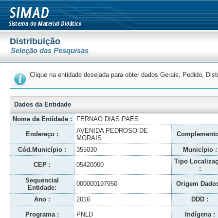
Distribuição
Seleção das Pesquisas
Clique na entidade desejada para obter dados Gerais, Pedido, Dis
Dados da Entidade
Nome da Entidade :
FERNAO DIAS PAES
AVENIDA PEDROSO DE
Endereço :
Complemento
MORAIS
Cód.Município :
355030
Município :
Tipo Localiza
CEP :
05420000
:
Sequencial
000000197950
Origem Dados
Entidade:
Ano :
2016
DDD :
Programa :
PNLD
Indígena :