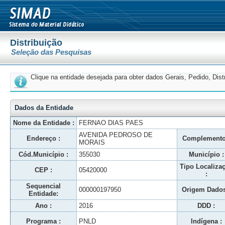
Distribuição
Seleção das Pesquisas
Clique na entidade desejada para obter dados Gerais, Pedido, Dis
Dados da Entidade
Nome da Entidade :
FERNAO DIAS PAES
AVENIDA PEDROSO DE
Endereço :
Complemento
MORAIS
Cód.Município :
355030
Município :
Tipo Localiza
CEP :
05420000
:
Sequencial
000000197950
Origem Dados
Entidade:
Ano :
2016
DDD :
Programa :
PNLD
Indígena :