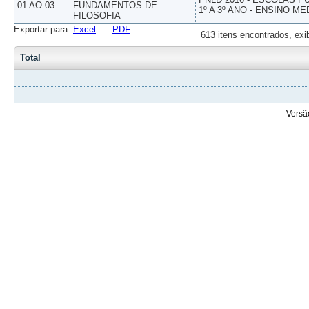
01 AO 03
FUNDAMENTOS DE
1º A 3º ANO - ENSINO ME
FILOSOFIA
Exportar para:
Excel
PDF
613 itens encontrados, exi
Total
Versã