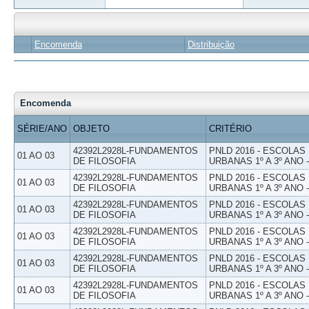
Encomenda
Distribuição
Encomenda
SÉRIE/ANO
OBJETO
CRITÉRIO
42392L2928L-FUNDAMENTOS
PNLD 2016 - ESCOLAS
01 AO 03
DE FILOSOFIA
URBANAS 1º A 3º ANO 
42392L2928L-FUNDAMENTOS
PNLD 2016 - ESCOLAS
01 AO 03
DE FILOSOFIA
URBANAS 1º A 3º ANO 
42392L2928L-FUNDAMENTOS
PNLD 2016 - ESCOLAS
01 AO 03
DE FILOSOFIA
URBANAS 1º A 3º ANO 
42392L2928L-FUNDAMENTOS
PNLD 2016 - ESCOLAS
01 AO 03
DE FILOSOFIA
URBANAS 1º A 3º ANO 
42392L2928L-FUNDAMENTOS
PNLD 2016 - ESCOLAS
01 AO 03
DE FILOSOFIA
URBANAS 1º A 3º ANO 
42392L2928L-FUNDAMENTOS
PNLD 2016 - ESCOLAS
01 AO 03
DE FILOSOFIA
URBANAS 1º A 3º ANO 