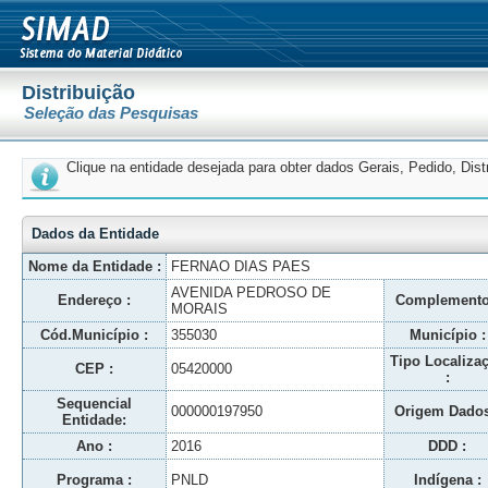
Distribuição
Seleção das Pesquisas
Clique na entidade desejada para obter dados Gerais, Pedido, Dis
Dados da Entidade
Nome da Entidade :
FERNAO DIAS PAES
AVENIDA PEDROSO DE
Endereço :
Complemento
MORAIS
Cód.Município :
355030
Município :
Tipo Localiza
CEP :
05420000
:
Sequencial
000000197950
Origem Dados
Entidade:
Ano :
2016
DDD :
Programa :
PNLD
Indígena :