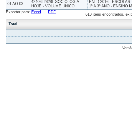
42406L2828L-SOCIOLOGIA
PNLD 2016 - ESCOLAS
01 AO 03
HOJE - VOLUME ÚNICO
1º A 3º ANO - ENSINO 
Exportar para:
Excel
PDF
613 itens encontrados, exi
Total
Versã