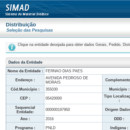
Distribuição
Seleção das Pesquisas
Clique na entidade desejada para obter dados Gerais, Pedido, Dis
Dados da Entidade
Nome da Entidade :
FERNAO DIAS PAES
AVENIDA PEDROSO DE
Endereço :
Complemento
MORAIS
Cód.Município :
355030
Município :
Tipo Localiza
CEP :
05420000
:
Sequencial
000000197950
Origem Dados
Entidade:
Ano :
2016
DDD :
Programa :
PNLD
Indígena :