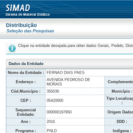
Distribuição
Seleção das Pesquisas
Clique na entidade desejada para obter dados Gerais, Pedido, Dis
Dados da Entidade
Nome da Entidade :
FERNAO DIAS PAES
AVENIDA PEDROSO DE
Endereço :
Complemento
MORAIS
Cód.Município :
355030
Município :
Tipo Localiza
CEP :
05420000
:
Sequencial
000000197950
Origem Dados
Entidade:
Ano :
2016
DDD :
Programa :
PNLD
Indígena :