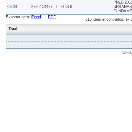
PNLD 201
08/09
27394C4427L-IT FITS 9
URBANAS 
FUNDAME
Exportar para:
Excel
PDF
613 itens encontrados, exi
Total
Versã