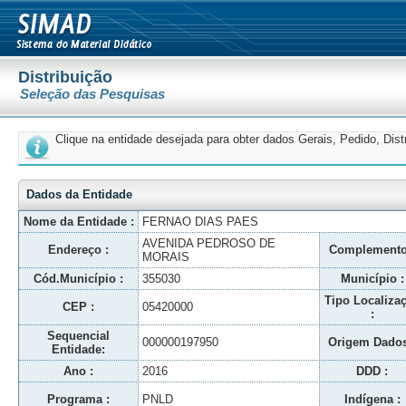
Distribuição
Seleção das Pesquisas
Clique na entidade desejada para obter dados Gerais, Pedido, Dis
Dados da Entidade
Nome da Entidade :
FERNAO DIAS PAES
AVENIDA PEDROSO DE
Endereço :
Complemento
MORAIS
Cód.Município :
355030
Município :
Tipo Localiza
CEP :
05420000
:
Sequencial
000000197950
Origem Dados
Entidade:
Ano :
2016
DDD :
Programa :
PNLD
Indígena :