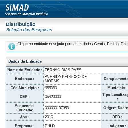
Distribuição
Seleção das Pesquisas
Clique na entidade desejada para obter dados Gerais, Pedido, Dis
Dados da Entidade
Nome da Entidade :
FERNAO DIAS PAES
AVENIDA PEDROSO DE
Endereço :
Complemento
MORAIS
Cód.Município :
355030
Município :
Tipo Localiza
CEP :
05420000
:
Sequencial
000000197950
Origem Dados
Entidade:
Ano :
2016
DDD :
Programa :
PNLD
Indígena :