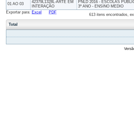
42379L1328L-ARTE EM
PNLD 2016 - ESCOLAS PUBLI
01 AO 03
INTERAÇÃO
3º ANO - ENSINO MEDIO
Exportar para:
Excel
PDF
613 itens encontrados, ex
Total
Versã