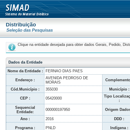
Distribuição
Seleção das Pesquisas
Clique na entidade desejada para obter dados Gerais, Pedido, Dis
Dados da Entidade
Nome da Entidade :
FERNAO DIAS PAES
AVENIDA PEDROSO DE
Endereço :
Complemento
MORAIS
Cód.Município :
355030
Município :
Tipo Localiza
CEP :
05420000
:
Sequencial
000000197950
Origem Dados
Entidade:
Ano :
2016
DDD :
Programa :
PNLD
Indígena :