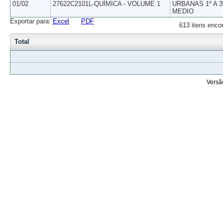
01/02
27622C2101L-QUÍMICA - VOLUME 1
URBANAS 1º A 3
MEDIO
Exportar para:
Excel
PDF
613 itens enco
Total
Versã