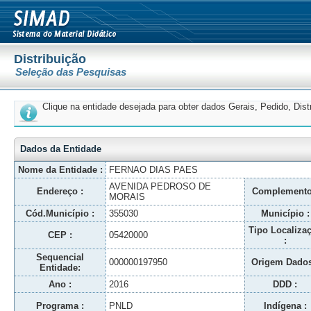
Distribuição
Seleção das Pesquisas
Clique na entidade desejada para obter dados Gerais, Pedido, Dis
Dados da Entidade
Nome da Entidade :
FERNAO DIAS PAES
AVENIDA PEDROSO DE
Endereço :
Complemento
MORAIS
Cód.Município :
355030
Município :
Tipo Localiza
CEP :
05420000
:
Sequencial
000000197950
Origem Dados
Entidade:
Ano :
2016
DDD :
Programa :
PNLD
Indígena :