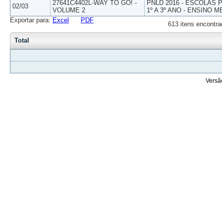
27641C4402L-WAY TO GO! -
PNLD 2016 - ESCOLAS
02/03
VOLUME 2
1º A 3º ANO - ENSINO M
Exportar para:
Excel
PDF
613 itens encontra
Total
Versã