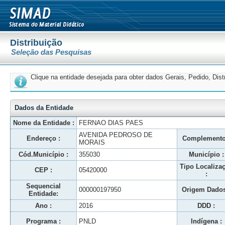
Distribuição
Seleção das Pesquisas
Clique na entidade desejada para obter dados Gerais, Pedido, Dis
Dados da Entidade
Nome da Entidade :
FERNAO DIAS PAES
AVENIDA PEDROSO DE
Endereço :
Complemento
MORAIS
Cód.Município :
355030
Município :
Tipo Localiza
CEP :
05420000
:
Sequencial
000000197950
Origem Dados
Entidade:
Ano :
2016
DDD :
Programa :
PNLD
Indígena :