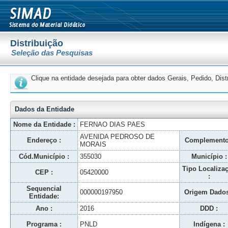
Distribuição
Seleção das Pesquisas
Clique na entidade desejada para obter dados Gerais, Pedido, Dis
Dados da Entidade
Nome da Entidade :
FERNAO DIAS PAES
AVENIDA PEDROSO DE
Endereço :
Complemento
MORAIS
Cód.Município :
355030
Município :
Tipo Localiza
CEP :
05420000
:
Sequencial
000000197950
Origem Dados
Entidade:
Ano :
2016
DDD :
Programa :
PNLD
Indígena :