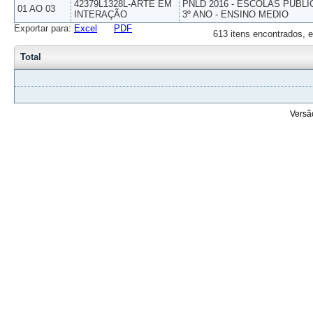
42379L1328L-ARTE EM
PNLD 2016 - ESCOLAS PUBLI
01 AO 03
INTERAÇÃO
3º ANO - ENSINO MEDIO
Exportar para:
Excel
PDF
613 itens encontrados, e
Total
Versã