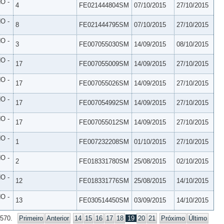
O -
4
FE021444804SM
07/10/2015
27/10/2015
O -
8
FE021444795SM
07/10/2015
27/10/2015
O -
3
FE007055030SM
14/09/2015
08/10/2015
O -
17
FE007055009SM
14/09/2015
27/10/2015
O -
17
FE007055026SM
14/09/2015
27/10/2015
O -
17
FE007054992SM
14/09/2015
27/10/2015
O -
17
FE007055012SM
14/09/2015
27/10/2015
O -
1
FE007232208SM
01/10/2015
27/10/2015
O -
2
FE018331780SM
25/08/2015
02/10/2015
O -
12
FE018331776SM
25/08/2015
14/10/2015
O -
13
FE030514450SM
03/09/2015
14/10/2015
 570.
Primeiro
Anterior
14
15
16
17
18
19
20
21
Próximo
Último