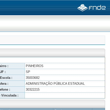
irro :
PINHEIROS
UF :
SP
Escola :
35003682
fera :
ADMINISTRAÇÃO PÚBLICA ESTADUAL
efone :
30322215
 Vinculada :