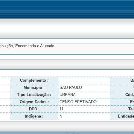
tribuição, Encomenda e Alunado
Complemento :
Ba
Município :
SAO PAULO
Tipo Localização :
URBANA
Cód.
Origem Dados :
CENSO EFETIVADO
Es
DDD :
11
Tel
Indígena :
N
Entidade