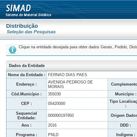
Distribuição
Seleção das Pesquisas
Clique na entidade desejada para obter dados Gerais, Pedido, Dis
Dados da Entidade
Nome da Entidade :
FERNAO DIAS PAES
AVENIDA PEDROSO DE
Endereço :
Complemento
MORAIS
Cód.Município :
355030
Município :
Tipo Localiza
CEP :
05420000
:
Sequencial
000000197950
Origem Dados
Entidade:
Ano :
2016
DDD :
Programa :
PNLD
Indígena :