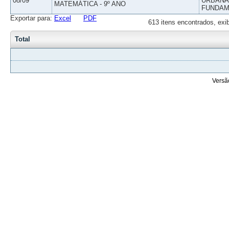
08/09
URBANAS
MATEMÁTICA - 9º ANO
FUNDAM
Exportar para:
Excel
PDF
613 itens encontrados, exi
Total
Versã