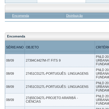
Encomenda
Distribuição
Encomenda
SÉRIE/ANO
OBJETO
CRITÉR
PNLD 20
08/09
27394C4427M-IT FITS 9
URBANAS
FUNDAM
PNLD 20
08/09
27451C0127L-PORTUGUÊS: LINGUAGENS
URBANAS
FUNDAM
PNLD 20
08/09
27451C0127L-PORTUGUÊS: LINGUAGENS
URBANAS
FUNDAM
PNLD 20
27455C0427L-PROJETO ARARIBÁ -
08/09
URBANAS
CIÊNCIAS
FUNDAM