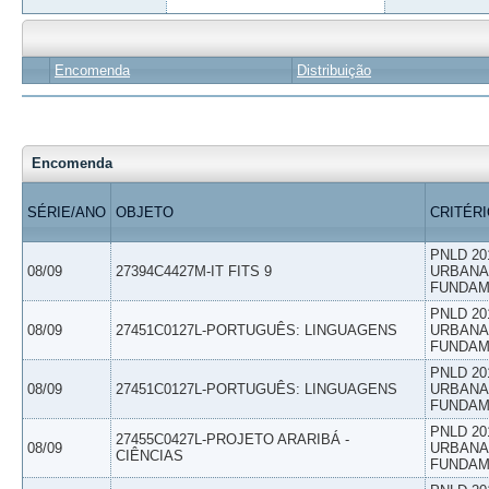
Encomenda
Distribuição
Encomenda
SÉRIE/ANO
OBJETO
CRITÉR
PNLD 20
08/09
27394C4427M-IT FITS 9
URBANAS
FUNDAM
PNLD 20
08/09
27451C0127L-PORTUGUÊS: LINGUAGENS
URBANAS
FUNDAM
PNLD 20
08/09
27451C0127L-PORTUGUÊS: LINGUAGENS
URBANAS
FUNDAM
PNLD 20
27455C0427L-PROJETO ARARIBÁ -
08/09
URBANAS
CIÊNCIAS
FUNDAM