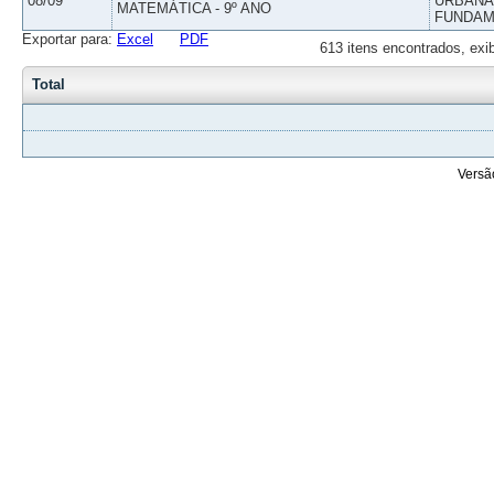
08/09
URBANAS
MATEMÁTICA - 9º ANO
FUNDAM
Exportar para:
Excel
PDF
613 itens encontrados, exi
Total
Versã