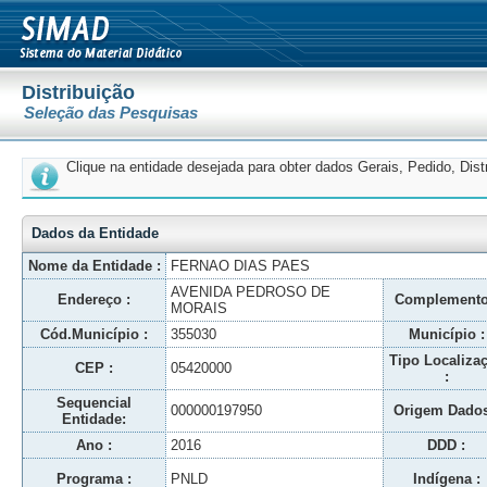
Distribuição
Seleção das Pesquisas
Clique na entidade desejada para obter dados Gerais, Pedido, Dis
Dados da Entidade
Nome da Entidade :
FERNAO DIAS PAES
AVENIDA PEDROSO DE
Endereço :
Complemento
MORAIS
Cód.Município :
355030
Município :
Tipo Localiza
CEP :
05420000
:
Sequencial
000000197950
Origem Dados
Entidade:
Ano :
2016
DDD :
Programa :
PNLD
Indígena :