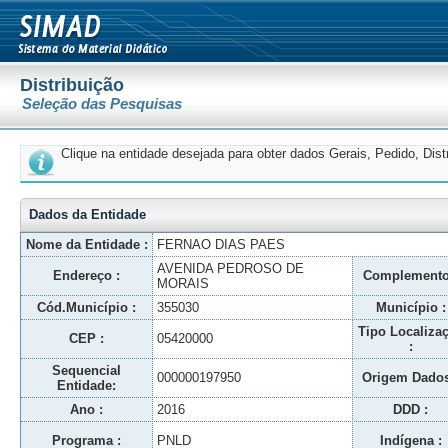
Distribuição
Seleção das Pesquisas
Clique na entidade desejada para obter dados Gerais, Pedido, Dis
Dados da Entidade
Nome da Entidade :
FERNAO DIAS PAES
AVENIDA PEDROSO DE
Endereço :
Complemento
MORAIS
Cód.Município :
355030
Município :
Tipo Localiza
CEP :
05420000
:
Sequencial
000000197950
Origem Dados
Entidade:
Ano :
2016
DDD :
Programa :
PNLD
Indígena :