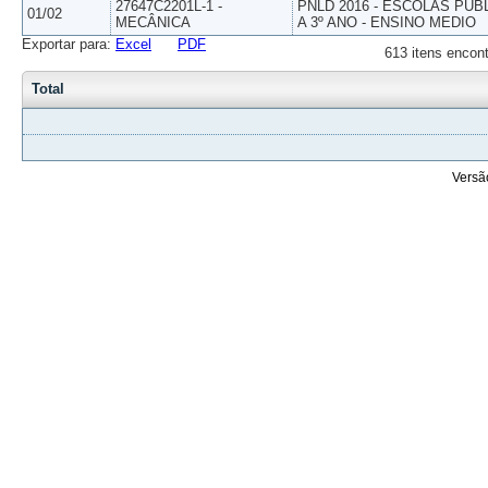
27647C2201L-1 -
PNLD 2016 - ESCOLAS PUB
01/02
MECÂNICA
A 3º ANO - ENSINO MEDIO
Exportar para:
Excel
PDF
613 itens encont
Total
Versã