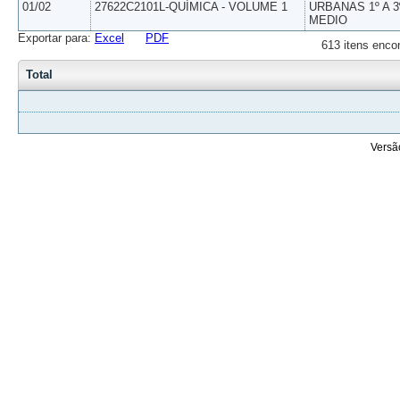
01/02
27622C2101L-QUÍMICA - VOLUME 1
URBANAS 1º A 3
MEDIO
Exportar para:
Excel
PDF
613 itens enco
Total
Versã