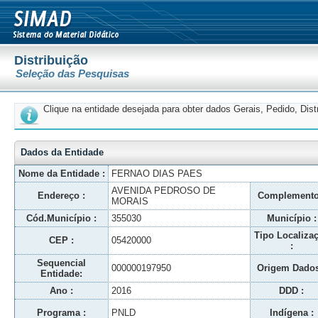
Distribuição
Seleção das Pesquisas
Clique na entidade desejada para obter dados Gerais, Pedido, Dis
Dados da Entidade
Nome da Entidade :
FERNAO DIAS PAES
AVENIDA PEDROSO DE
Endereço :
Complemento
MORAIS
Cód.Município :
355030
Município :
Tipo Localiza
CEP :
05420000
:
Sequencial
000000197950
Origem Dados
Entidade:
Ano :
2016
DDD :
Programa :
PNLD
Indígena :