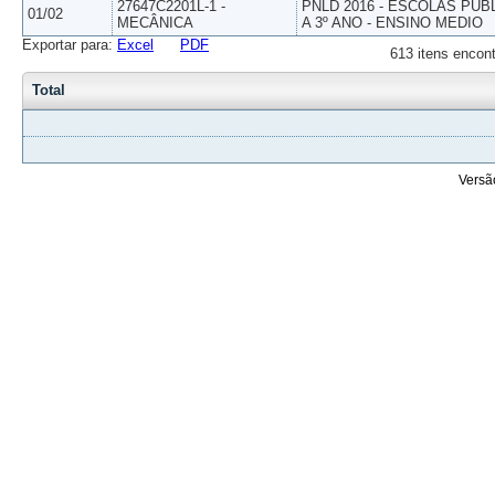
27647C2201L-1 -
PNLD 2016 - ESCOLAS PUB
01/02
MECÂNICA
A 3º ANO - ENSINO MEDIO
Exportar para:
Excel
PDF
613 itens encont
Total
Versã