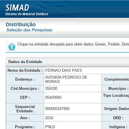
Distribuição
Seleção das Pesquisas
Clique na entidade desejada para obter dados Gerais, Pedido, Dis
Dados da Entidade
Nome da Entidade :
FERNAO DIAS PAES
AVENIDA PEDROSO DE
Endereço :
Complemento
MORAIS
Cód.Município :
355030
Município :
Tipo Localiza
CEP :
05420000
:
Sequencial
000000197950
Origem Dados
Entidade:
Ano :
2016
DDD :
Programa :
PNLD
Indígena :