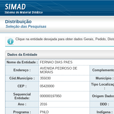
Distribuição
Seleção das Pesquisas
Clique na entidade desejada para obter dados Gerais, Pedido, Dis
Dados da Entidade
Nome da Entidade :
FERNAO DIAS PAES
AVENIDA PEDROSO DE
Endereço :
Complemento
MORAIS
Cód.Município :
355030
Município :
Tipo Localiza
CEP :
05420000
:
Sequencial
000000197950
Origem Dados
Entidade:
Ano :
2016
DDD :
Programa :
PNLD
Indígena :