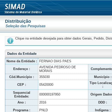
Distribuição
Seleção das Pesquisas
Clique na entidade desejada para obter dados Gerais, Pedido, Dis
Dados da Entidade
Nome da Entidade :
FERNAO DIAS PAES
AVENIDA PEDROSO DE
Endereço :
Complemento
MORAIS
Cód.Município :
355030
Município :
Tipo Localiza
CEP :
05420000
:
Sequencial
000000197950
Origem Dados
Entidade:
Ano :
2016
DDD :
Programa :
PNLD
Indígena :