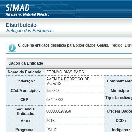
Distribuição
Seleção das Pesquisas
Clique na entidade desejada para obter dados Gerais, Pedido, Dis
Dados da Entidade
Nome da Entidade :
FERNAO DIAS PAES
AVENIDA PEDROSO DE
Endereço :
Complemento
MORAIS
Cód.Município :
355030
Município :
Tipo Localiza
CEP :
05420000
:
Sequencial
000000197950
Origem Dados
Entidade:
Ano :
2016
DDD :
Programa :
PNLD
Indígena :