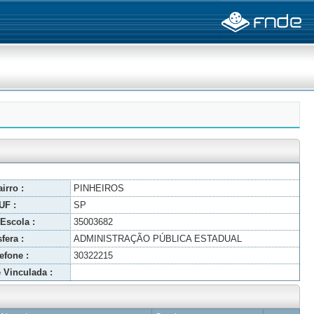
irro :
PINHEIROS
UF :
SP
Escola :
35003682
fera :
ADMINISTRAÇÃO PÚBLICA ESTADUAL
efone :
30322215
 Vinculada :