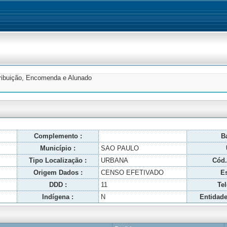
tribuição, Encomenda e Alunado
Complemento :
Ba
Município :
SAO PAULO
Tipo Localização :
URBANA
Cód.
Origem Dados :
CENSO EFETIVADO
Es
DDD :
11
Tel
Indígena :
N
Entidade