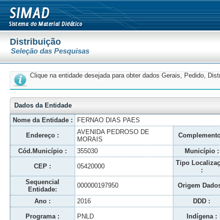
Distribuição
Seleção das Pesquisas
Clique na entidade desejada para obter dados Gerais, Pedido, Dis
Dados da Entidade
Nome da Entidade :
FERNAO DIAS PAES
AVENIDA PEDROSO DE
Endereço :
Complemento
MORAIS
Cód.Município :
355030
Município :
Tipo Localiza
CEP :
05420000
:
Sequencial
000000197950
Origem Dados
Entidade:
Ano :
2016
DDD :
Programa :
PNLD
Indígena :