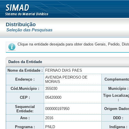
Distribuição
Seleção das Pesquisas
Clique na entidade desejada para obter dados Gerais, Pedido, Dis
Dados da Entidade
Nome da Entidade :
FERNAO DIAS PAES
AVENIDA PEDROSO DE
Endereço :
Complemento
MORAIS
Cód.Município :
355030
Município :
Tipo Localiza
CEP :
05420000
:
Sequencial
000000197950
Origem Dados
Entidade:
Ano :
2016
DDD :
Programa :
PNLD
Indígena :