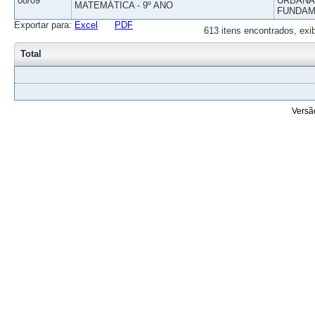
08/09
URBANAS
MATEMÁTICA - 9º ANO
FUNDAM
Exportar para:
Excel
PDF
613 itens encontrados, exi
Total
Versã