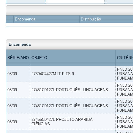
Encomenda
Distribuição
Encomenda
SÉRIE/ANO
OBJETO
CRITÉR
PNLD 20
08/09
27394C4427M-IT FITS 9
URBANAS
FUNDAM
PNLD 20
08/09
27451C0127L-PORTUGUÊS: LINGUAGENS
URBANAS
FUNDAM
PNLD 20
08/09
27451C0127L-PORTUGUÊS: LINGUAGENS
URBANAS
FUNDAM
PNLD 20
27455C0427L-PROJETO ARARIBÁ -
08/09
URBANAS
CIÊNCIAS
FUNDAM