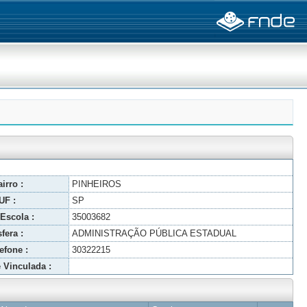
irro :
PINHEIROS
UF :
SP
Escola :
35003682
fera :
ADMINISTRAÇÃO PÚBLICA ESTADUAL
efone :
30322215
 Vinculada :