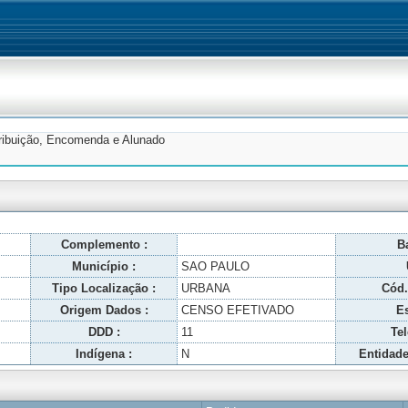
tribuição, Encomenda e Alunado
Complemento :
Ba
Município :
SAO PAULO
Tipo Localização :
URBANA
Cód.
Origem Dados :
CENSO EFETIVADO
Es
DDD :
11
Tel
Indígena :
N
Entidade