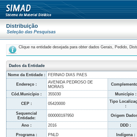
Distribuição
Seleção das Pesquisas
Clique na entidade desejada para obter dados Gerais, Pedido, Dis
Dados da Entidade
Nome da Entidade :
FERNAO DIAS PAES
AVENIDA PEDROSO DE
Endereço :
Complemento
MORAIS
Cód.Município :
355030
Município :
Tipo Localiza
CEP :
05420000
:
Sequencial
000000197950
Origem Dados
Entidade:
Ano :
2016
DDD :
Programa :
PNLD
Indígena :