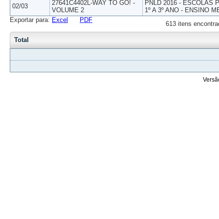
27641C4402L-WAY TO GO! -
PNLD 2016 - ESCOLAS
02/03
VOLUME 2
1º A 3º ANO - ENSINO M
Exportar para:
Excel
PDF
613 itens encontra
Total
Versã