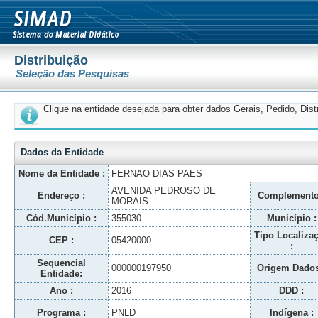
Distribuição
Seleção das Pesquisas
Clique na entidade desejada para obter dados Gerais, Pedido, Dis
Dados da Entidade
Nome da Entidade :
FERNAO DIAS PAES
AVENIDA PEDROSO DE
Endereço :
Complemento
MORAIS
Cód.Município :
355030
Município :
Tipo Localiza
CEP :
05420000
:
Sequencial
000000197950
Origem Dados
Entidade:
Ano :
2016
DDD :
Programa :
PNLD
Indígena :