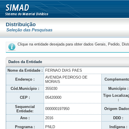
Distribuição
Seleção das Pesquisas
Clique na entidade desejada para obter dados Gerais, Pedido, Dis
Dados da Entidade
Nome da Entidade :
FERNAO DIAS PAES
AVENIDA PEDROSO DE
Endereço :
Complemento
MORAIS
Cód.Município :
355030
Município :
Tipo Localiza
CEP :
05420000
:
Sequencial
000000197950
Origem Dados
Entidade:
Ano :
2016
DDD :
Programa :
PNLD
Indígena :