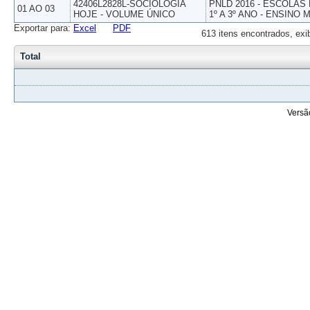
42406L2828L-SOCIOLOGIA
PNLD 2016 - ESCOLAS
01 AO 03
HOJE - VOLUME ÚNICO
1º A 3º ANO - ENSINO 
Exportar para:
Excel
PDF
613 itens encontrados, exi
Total
Versã