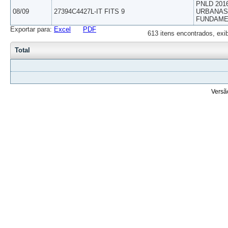
PNLD 201
08/09
27394C4427L-IT FITS 9
URBANAS 
FUNDAME
Exportar para:
Excel
PDF
613 itens encontrados, exi
Total
Versã