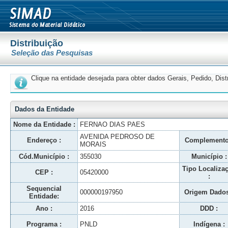
Distribuição
Seleção das Pesquisas
Clique na entidade desejada para obter dados Gerais, Pedido, Dis
Dados da Entidade
Nome da Entidade :
FERNAO DIAS PAES
AVENIDA PEDROSO DE
Endereço :
Complemento
MORAIS
Cód.Município :
355030
Município :
Tipo Localiza
CEP :
05420000
:
Sequencial
000000197950
Origem Dados
Entidade:
Ano :
2016
DDD :
Programa :
PNLD
Indígena :