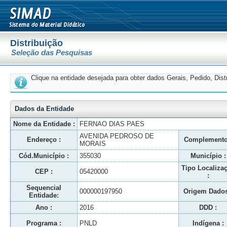
Distribuição
Seleção das Pesquisas
Clique na entidade desejada para obter dados Gerais, Pedido, Dis
Dados da Entidade
Nome da Entidade :
FERNAO DIAS PAES
AVENIDA PEDROSO DE
Endereço :
Complemento
MORAIS
Cód.Município :
355030
Município :
Tipo Localiza
CEP :
05420000
:
Sequencial
000000197950
Origem Dados
Entidade:
Ano :
2016
DDD :
Programa :
PNLD
Indígena :