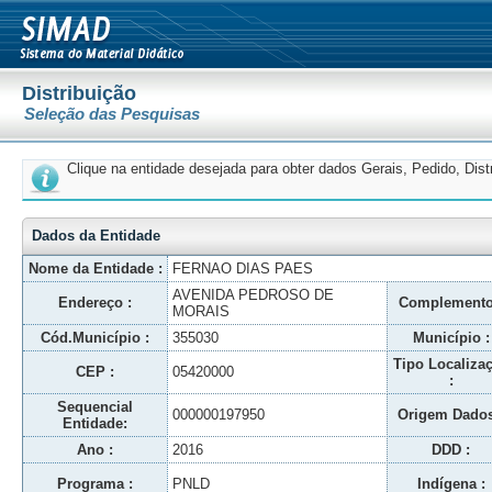
Distribuição
Seleção das Pesquisas
Clique na entidade desejada para obter dados Gerais, Pedido, Dis
Dados da Entidade
Nome da Entidade :
FERNAO DIAS PAES
AVENIDA PEDROSO DE
Endereço :
Complemento
MORAIS
Cód.Município :
355030
Município :
Tipo Localiza
CEP :
05420000
:
Sequencial
000000197950
Origem Dados
Entidade:
Ano :
2016
DDD :
Programa :
PNLD
Indígena :