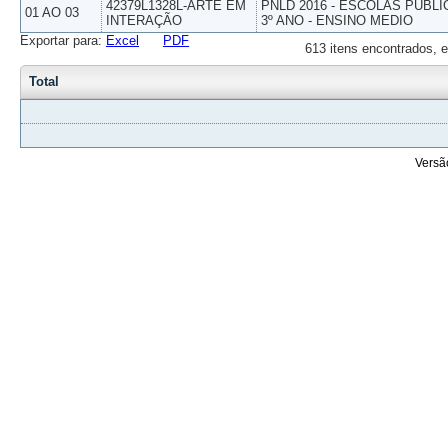
42379L1328L-ARTE EM
PNLD 2016 - ESCOLAS PUBLI
01 AO 03
INTERAÇÃO
3º ANO - ENSINO MEDIO
Exportar para:
Excel
PDF
613 itens encontrados, e
Total
Versã