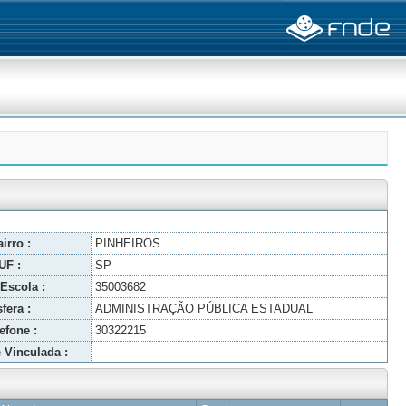
irro :
PINHEIROS
UF :
SP
Escola :
35003682
fera :
ADMINISTRAÇÃO PÚBLICA ESTADUAL
efone :
30322215
 Vinculada :