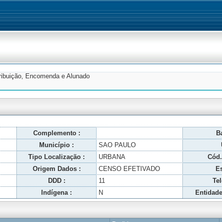
tribuição, Encomenda e Alunado
Complemento :
Ba
Município :
SAO PAULO
Tipo Localização :
URBANA
Cód.
Origem Dados :
CENSO EFETIVADO
Es
DDD :
11
Tel
Indígena :
N
Entidade