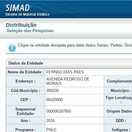
Distribuição
Seleção das Pesquisas
Clique na entidade desejada para obter dados Gerais, Pedido, Dis
Dados da Entidade
Nome da Entidade :
FERNAO DIAS PAES
AVENIDA PEDROSO DE
Endereço :
Complemento
MORAIS
Cód.Município :
355030
Município :
Tipo Localiza
CEP :
05420000
:
Sequencial
000000197950
Origem Dados
Entidade:
Ano :
2016
DDD :
Programa :
PNLD
Indígena :