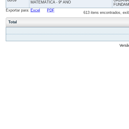
08/09
URBANAS
MATEMÁTICA - 9º ANO
FUNDAM
Exportar para:
Excel
PDF
613 itens encontrados, exi
Total
Versã