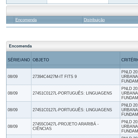
Encomenda
Distribuição
Encomenda
SÉRIE/ANO
OBJETO
CRITÉR
PNLD 20
08/09
27394C4427M-IT FITS 9
URBANAS
FUNDAM
PNLD 20
08/09
27451C0127L-PORTUGUÊS: LINGUAGENS
URBANAS
FUNDAM
PNLD 20
08/09
27451C0127L-PORTUGUÊS: LINGUAGENS
URBANAS
FUNDAM
PNLD 20
27455C0427L-PROJETO ARARIBÁ -
08/09
URBANAS
CIÊNCIAS
FUNDAM