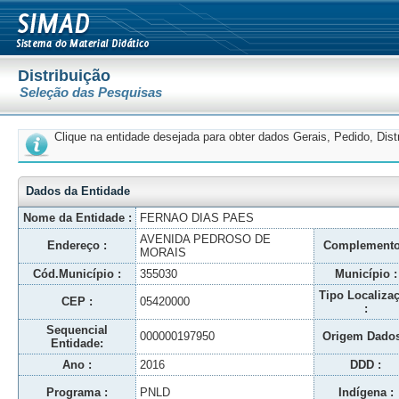
Distribuição
Seleção das Pesquisas
Clique na entidade desejada para obter dados Gerais, Pedido, Dis
Dados da Entidade
Nome da Entidade :
FERNAO DIAS PAES
AVENIDA PEDROSO DE
Endereço :
Complemento
MORAIS
Cód.Município :
355030
Município :
Tipo Localiza
CEP :
05420000
:
Sequencial
000000197950
Origem Dados
Entidade:
Ano :
2016
DDD :
Programa :
PNLD
Indígena :