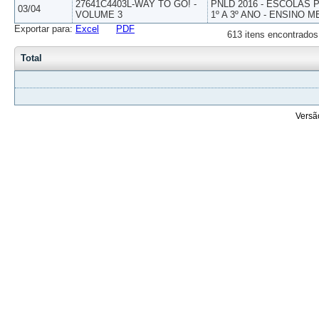
27641C4403L-WAY TO GO! -
PNLD 2016 - ESCOLAS
03/04
VOLUME 3
1º A 3º ANO - ENSINO M
Exportar para:
Excel
PDF
613 itens encontrados
Total
Versã