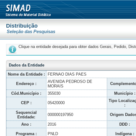
Distribuição
Seleção das Pesquisas
Clique na entidade desejada para obter dados Gerais, Pedido, Dis
Dados da Entidade
Nome da Entidade :
FERNAO DIAS PAES
AVENIDA PEDROSO DE
Endereço :
Complemento
MORAIS
Cód.Município :
355030
Município :
Tipo Localiza
CEP :
05420000
:
Sequencial
000000197950
Origem Dados
Entidade:
Ano :
2016
DDD :
Programa :
PNLD
Indígena :