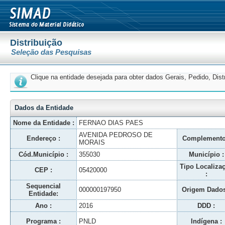
Distribuição
Seleção das Pesquisas
Clique na entidade desejada para obter dados Gerais, Pedido, Dis
Dados da Entidade
Nome da Entidade :
FERNAO DIAS PAES
AVENIDA PEDROSO DE
Endereço :
Complemento
MORAIS
Cód.Município :
355030
Município :
Tipo Localiza
CEP :
05420000
:
Sequencial
000000197950
Origem Dados
Entidade:
Ano :
2016
DDD :
Programa :
PNLD
Indígena :