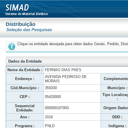
Distribuição
Seleção das Pesquisas
Clique na entidade desejada para obter dados Gerais, Pedido, Dis
Dados da Entidade
Nome da Entidade :
FERNAO DIAS PAES
AVENIDA PEDROSO DE
Endereço :
Complemento
MORAIS
Cód.Município :
355030
Município :
Tipo Localiza
CEP :
05420000
:
Sequencial
000000197950
Origem Dados
Entidade:
Ano :
2016
DDD :
Programa :
PNLD
Indígena :