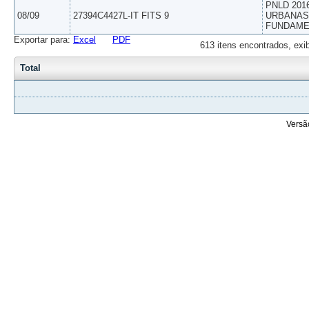
PNLD 201
08/09
27394C4427L-IT FITS 9
URBANAS 
FUNDAME
Exportar para:
Excel
PDF
613 itens encontrados, exi
Total
Versã