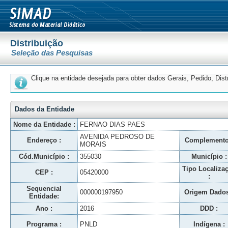
Distribuição
Seleção das Pesquisas
Clique na entidade desejada para obter dados Gerais, Pedido, Dis
Dados da Entidade
Nome da Entidade :
FERNAO DIAS PAES
AVENIDA PEDROSO DE
Endereço :
Complemento
MORAIS
Cód.Município :
355030
Município :
Tipo Localiza
CEP :
05420000
:
Sequencial
000000197950
Origem Dados
Entidade:
Ano :
2016
DDD :
Programa :
PNLD
Indígena :