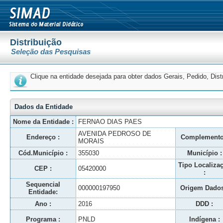
Distribuição
Seleção das Pesquisas
Clique na entidade desejada para obter dados Gerais, Pedido, Dis
Dados da Entidade
Nome da Entidade :
FERNAO DIAS PAES
AVENIDA PEDROSO DE
Endereço :
Complemento
MORAIS
Cód.Município :
355030
Município :
Tipo Localiza
CEP :
05420000
:
Sequencial
000000197950
Origem Dados
Entidade:
Ano :
2016
DDD :
Programa :
PNLD
Indígena :