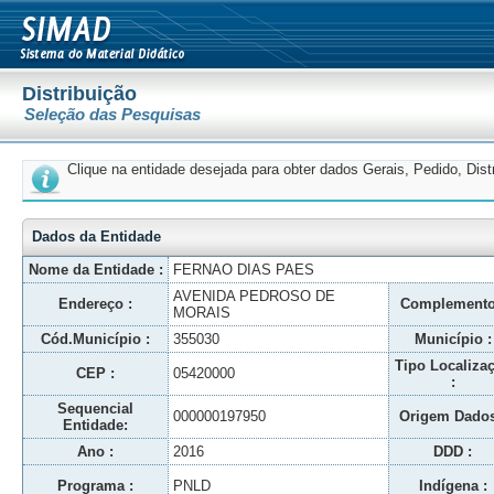
Distribuição
Seleção das Pesquisas
Clique na entidade desejada para obter dados Gerais, Pedido, Dis
Dados da Entidade
Nome da Entidade :
FERNAO DIAS PAES
AVENIDA PEDROSO DE
Endereço :
Complemento
MORAIS
Cód.Município :
355030
Município :
Tipo Localiza
CEP :
05420000
:
Sequencial
000000197950
Origem Dados
Entidade:
Ano :
2016
DDD :
Programa :
PNLD
Indígena :