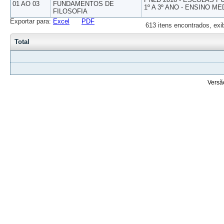
01 AO 03
FUNDAMENTOS DE
1º A 3º ANO - ENSINO ME
FILOSOFIA
Exportar para:
Excel
PDF
613 itens encontrados, exi
Total
Versã