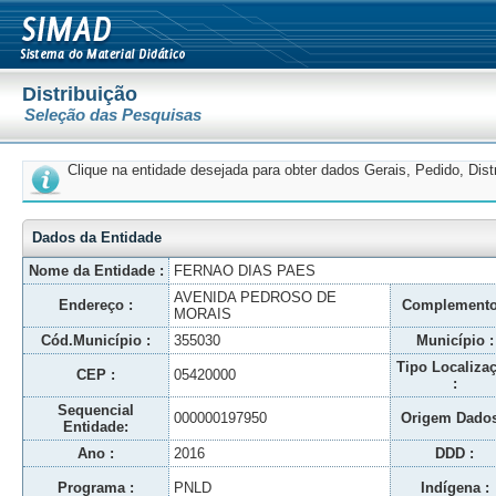
Distribuição
Seleção das Pesquisas
Clique na entidade desejada para obter dados Gerais, Pedido, Dis
Dados da Entidade
Nome da Entidade :
FERNAO DIAS PAES
AVENIDA PEDROSO DE
Endereço :
Complemento
MORAIS
Cód.Município :
355030
Município :
Tipo Localiza
CEP :
05420000
:
Sequencial
000000197950
Origem Dados
Entidade:
Ano :
2016
DDD :
Programa :
PNLD
Indígena :