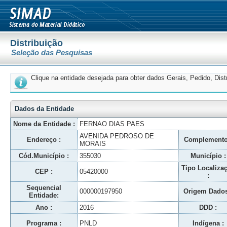
Distribuição
Seleção das Pesquisas
Clique na entidade desejada para obter dados Gerais, Pedido, Dis
Dados da Entidade
Nome da Entidade :
FERNAO DIAS PAES
AVENIDA PEDROSO DE
Endereço :
Complemento
MORAIS
Cód.Município :
355030
Município :
Tipo Localiza
CEP :
05420000
:
Sequencial
000000197950
Origem Dados
Entidade:
Ano :
2016
DDD :
Programa :
PNLD
Indígena :