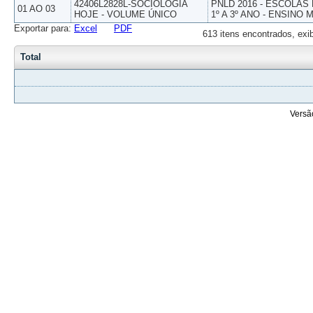
42406L2828L-SOCIOLOGIA
PNLD 2016 - ESCOLAS
01 AO 03
HOJE - VOLUME ÚNICO
1º A 3º ANO - ENSINO 
Exportar para:
Excel
PDF
613 itens encontrados, exi
Total
Versã