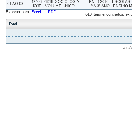
42406L2828L-SOCIOLOGIA
PNLD 2016 - ESCOLAS
01 AO 03
HOJE - VOLUME ÚNICO
1º A 3º ANO - ENSINO 
Exportar para:
Excel
PDF
613 itens encontrados, exi
Total
Versã