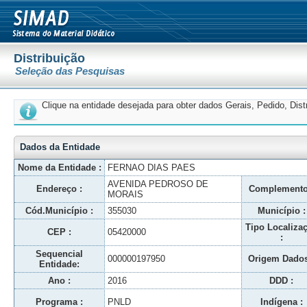
Distribuição
Seleção das Pesquisas
Clique na entidade desejada para obter dados Gerais, Pedido, Dis
Dados da Entidade
Nome da Entidade :
FERNAO DIAS PAES
AVENIDA PEDROSO DE
Endereço :
Complemento
MORAIS
Cód.Município :
355030
Município :
Tipo Localiza
CEP :
05420000
:
Sequencial
000000197950
Origem Dados
Entidade:
Ano :
2016
DDD :
Programa :
PNLD
Indígena :