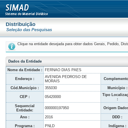
Distribuição
Seleção das Pesquisas
Clique na entidade desejada para obter dados Gerais, Pedido, Dis
Dados da Entidade
Nome da Entidade :
FERNAO DIAS PAES
AVENIDA PEDROSO DE
Endereço :
Complemento
MORAIS
Cód.Município :
355030
Município :
Tipo Localiza
CEP :
05420000
:
Sequencial
000000197950
Origem Dados
Entidade:
Ano :
2016
DDD :
Programa :
PNLD
Indígena :