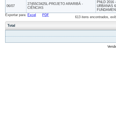
PNLD 2016
27455C0425L-PROJETO ARARIBÁ -
06/07
URBANAS 6º
CIÊNCIAS
FUNDAMEN
Exportar para:
Excel
PDF
613 itens encontrados, exi
Total
Versã