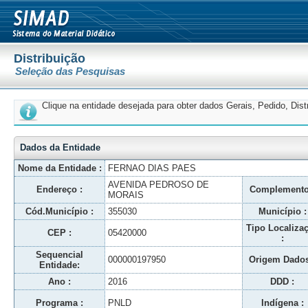
Distribuição
Seleção das Pesquisas
Clique na entidade desejada para obter dados Gerais, Pedido, Dis
Dados da Entidade
Nome da Entidade :
FERNAO DIAS PAES
AVENIDA PEDROSO DE
Endereço :
Complemento
MORAIS
Cód.Município :
355030
Município :
Tipo Localiza
CEP :
05420000
:
Sequencial
000000197950
Origem Dados
Entidade:
Ano :
2016
DDD :
Programa :
PNLD
Indígena :