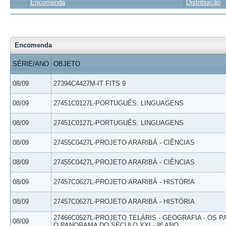
Encomenda
Distribuição
Encomenda
SÉRIE/ANO
OBJETO
08/09
27394C4427M-IT FITS 9
08/09
27451C0127L-PORTUGUÊS: LINGUAGENS
08/09
27451C0127L-PORTUGUÊS: LINGUAGENS
08/09
27455C0427L-PROJETO ARARIBÁ - CIÊNCIAS
08/09
27455C0427L-PROJETO ARARIBÁ - CIÊNCIAS
08/09
27457C0627L-PROJETO ARARIBÁ - HISTÓRIA
08/09
27457C0627L-PROJETO ARARIBÁ - HISTÓRIA
27466C0527L-PROJETO TELÁRIS - GEOGRAFIA - OS 
08/09
O PANORAMA DO SÉCULO XXI - 9º ANO