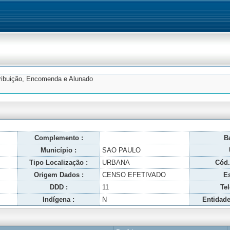
tribuição, Encomenda e Alunado
Complemento :
Ba
Município :
SAO PAULO
Tipo Localização :
URBANA
Cód.
Origem Dados :
CENSO EFETIVADO
Es
DDD :
11
Tel
Indígena :
N
Entidade