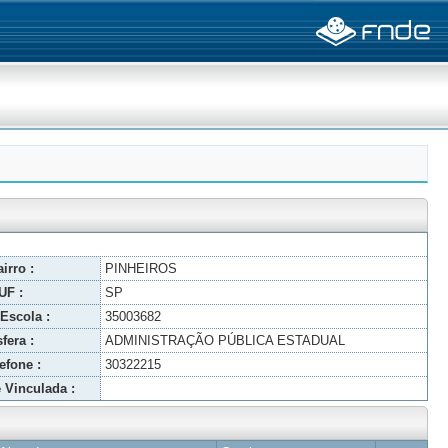
irro :
PINHEIROS
UF :
SP
Escola :
35003682
fera :
ADMINISTRAÇÃO PÚBLICA ESTADUAL
efone :
30322215
 Vinculada :