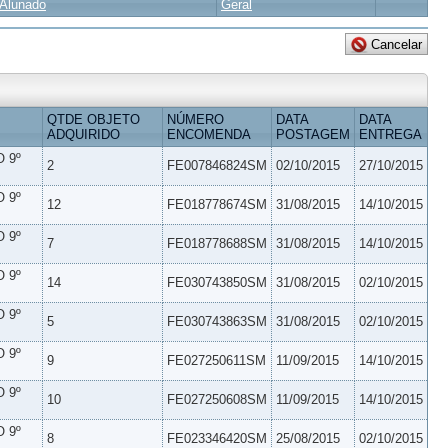
Alunado
Geral
QTDE OBJETO
NÚMERO
DATA
DATA
ADQUIRIDO
ENCOMENDA
POSTAGEM
ENTREGA
 9º
2
FE007846824SM
02/10/2015
27/10/2015
 9º
12
FE018778674SM
31/08/2015
14/10/2015
 9º
7
FE018778688SM
31/08/2015
14/10/2015
 9º
14
FE030743850SM
31/08/2015
02/10/2015
 9º
5
FE030743863SM
31/08/2015
02/10/2015
 9º
9
FE027250611SM
11/09/2015
14/10/2015
 9º
10
FE027250608SM
11/09/2015
14/10/2015
 9º
8
FE023346420SM
25/08/2015
02/10/2015